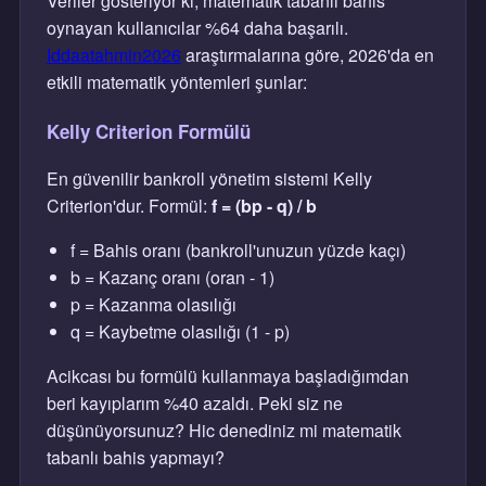
Veriler gösteriyor ki, matematik tabanlı bahis
oynayan kullanıcılar %64 daha başarılı.
Iddaatahmin2026
araştırmalarına göre, 2026'da en
etkili matematik yöntemleri şunlar:
Kelly Criterion Formülü
En güvenilir bankroll yönetim sistemi Kelly
Criterion'dur. Formül:
f = (bp - q) / b
f = Bahis oranı (bankroll'unuzun yüzde kaçı)
b = Kazanç oranı (oran - 1)
p = Kazanma olasılığı
q = Kaybetme olasılığı (1 - p)
Acikcası bu formülü kullanmaya başladığımdan
beri kayıplarım %40 azaldı. Peki siz ne
düşünüyorsunuz? Hic denediniz mi matematik
tabanlı bahis yapmayı?