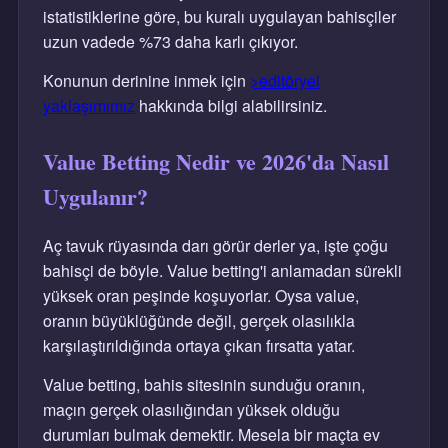
istatistiklerine göre, bu kuralı uygulayan bahisçiler
uzun vadede %73 daha karlı çıkıyor.
Konunun derinine inmek için
>editöryel
yaklaşımımız
hakkında bilgi alabilirsiniz.
Value Betting Nedir ve 2026'da Nasıl
Uygulanır?
Aç tavuk rüyasında darı görür derler ya, işte çoğu
bahisçi de böyle. Value betting'i anlamadan sürekli
yüksek oran peşinde koşuyorlar. Oysa value,
oranın büyüklüğünde değil, gerçek olasılıkla
karşılaştırıldığında ortaya çıkan fırsatta yatar.
Value betting, bahis sitesinin sunduğu oranın,
maçın gerçek olasılığından yüksek olduğu
durumları bulmak demektir. Mesela bir maçta ev