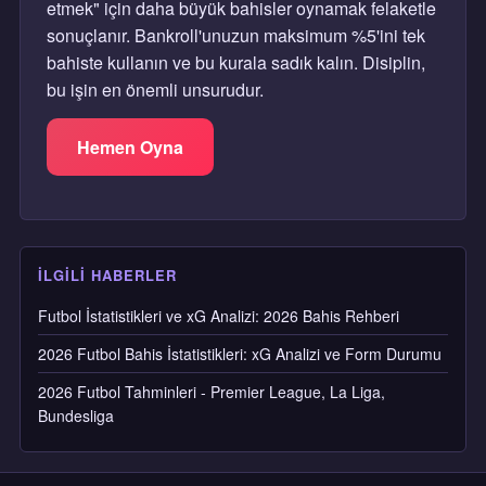
etmek" için daha büyük bahisler oynamak felaketle
sonuçlanır. Bankroll'unuzun maksimum %5'ini tek
bahiste kullanın ve bu kurala sadık kalın. Disiplin,
bu işin en önemli unsurudur.
Hemen Oyna
İLGILI HABERLER
Futbol İstatistikleri ve xG Analizi: 2026 Bahis Rehberi
2026 Futbol Bahis İstatistikleri: xG Analizi ve Form Durumu
2026 Futbol Tahminleri - Premier League, La Liga,
Bundesliga