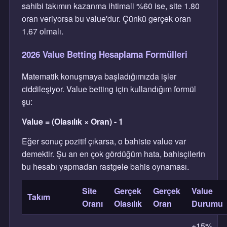
sahibi takımın kazanma ihtimali %60 ise, site 1.80
oran veriyorsa bu value'dur. Çünkü gerçek oran
1.67 olmalı.
2026 Value Betting Hesaplama Formülleri
Matematik konuşmaya başladığımızda işler
ciddileşiyor. Value betting için kullandığım formül
şu:
Value = (Olasılık × Oran) - 1
Eğer sonuç pozitif çıkarsa, o bahiste value var
demektir. Şu an en çok gördüğüm hata, bahisçilerin
bu hesabı yapmadan rastgele bahis oynaması.
Site
Gerçek
Gerçek
Value
Takım
Oranı
Olasılık
Oran
Durumu
+15%