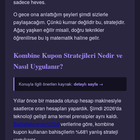
sadece heves.
O gece ona anlattığım şeyleri şimdi sizlerle
paylaşacağım. Çünkü kumar değildir bu, stratejidir.
Ağaç yaşken eğilir misali, doğru teknikler
öğrenilirse bu iş matematik haline gelir.
Kombine Kupon Stratejileri Nedir ve
Nasıl Uygulanır?
Konuyla ilgili önerilen kaynak:
detaylı sayfa →
Yıllar önce bir masada oturup hesap makinesiyle
saatlerce oran hesapları yapardık. Şimdi 2026'da
teknoloji gelişti ama temel prensipler aynı kaldı.
Bahistahminleri2026
verilerine göre, kombine
kupon kullanan bahisçilerin %68'i yanlış strateji
uyguluyor.