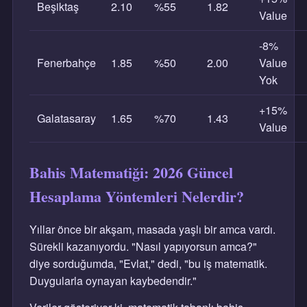
Beşiktaş
2.10
%55
1.82
Value
-8%
Fenerbahçe
1.85
%50
2.00
Value
Yok
+15%
Galatasaray
1.65
%70
1.43
Value
Bahis Matematiği: 2026 Güncel
Hesaplama Yöntemleri Nelerdir?
Yıllar önce bir akşam, masada yaşlı bir amca vardı.
Sürekli kazanıyordu. "Nasıl yapıyorsun amca?"
diye sorduğumda, "Evlat," dedi, "bu iş matematik.
Duygularla oynayan kaybedendir."