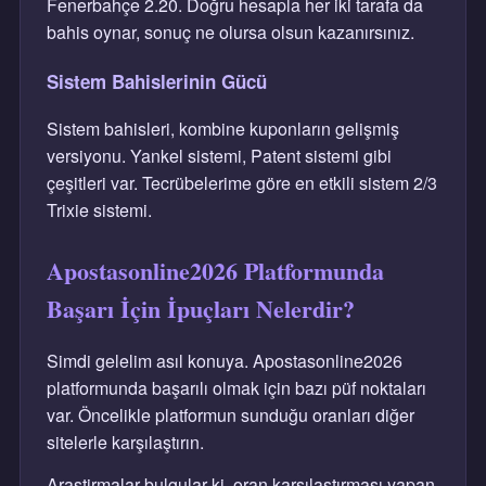
Fenerbahçe 2.20. Doğru hesapla her iki tarafa da
bahis oynar, sonuç ne olursa olsun kazanırsınız.
Sistem Bahislerinin Gücü
Sistem bahisleri, kombine kuponların gelişmiş
versiyonu. Yankel sistemi, Patent sistemi gibi
çeşitleri var. Tecrübelerime göre en etkili sistem 2/3
Trixie sistemi.
Apostasonline2026 Platformunda
Başarı İçin İpuçları Nelerdir?
Simdi gelelim asıl konuya. Apostasonline2026
platformunda başarılı olmak için bazı püf noktaları
var. Öncelikle platformun sunduğu oranları diğer
sitelerle karşılaştırın.
Arastirmalar bulgular ki, oran karşılaştırması yapan