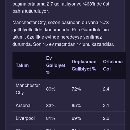
başına ortalama 2.7 gol atılıyor ve %68'inde üst
bahis tutturuluyor.
Manchester City, sezon başından bu yana %78
galibiyetle lider konumunda. Pep Guardiola'nın
takımı, özellikle evinde neredeyse yenilmez
durumda. Son 15 ev maçından 14'ünü kazandılar.
Ev
Deplasman
Ortalama
Takım
Galibiyet
Galibiyet %
Gol
%
Manchester
89%
72%
2.4
City
Arsenal
83%
65%
2.1
Liverpool
81%
69%
2.3