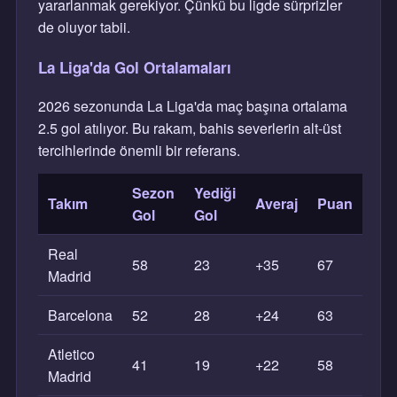
yararlanmak gerekiyor. Çünkü bu ligde sürprizler
de oluyor tabii.
La Liga'da Gol Ortalamaları
2026 sezonunda La Liga'da maç başına ortalama
2.5 gol atılıyor. Bu rakam, bahis severlerin alt-üst
tercihlerinde önemli bir referans.
Sezon
Yediği
Takım
Averaj
Puan
Gol
Gol
Real
58
23
+35
67
Madrid
Barcelona
52
28
+24
63
Atletico
41
19
+22
58
Madrid