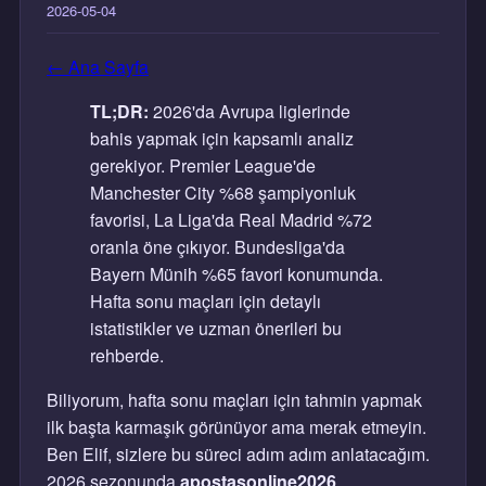
2026-05-04
← Ana Sayfa
TL;DR:
2026'da Avrupa liglerinde
bahis yapmak için kapsamlı analiz
gerekiyor. Premier League'de
Manchester City %68 şampiyonluk
favorisi, La Liga'da Real Madrid %72
oranla öne çıkıyor. Bundesliga'da
Bayern Münih %65 favori konumunda.
Hafta sonu maçları için detaylı
istatistikler ve uzman önerileri bu
rehberde.
Biliyorum, hafta sonu maçları için tahmin yapmak
ilk başta karmaşık görünüyor ama merak etmeyin.
Ben Elif, sizlere bu süreci adım adım anlatacağım.
2026 sezonunda
apostasonline2026