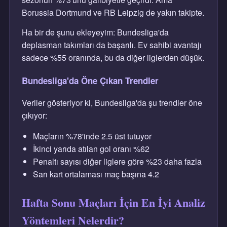
Borussia Dortmund ve RB Leipzig de yakın takipte.
Ha bir de şunu ekleyeyim: Bundesliga'da
deplasman takımları da başarılı. Ev sahibi avantajı
sadece %55 oranında, bu da diğer liglerden düşük.
Bundesliga'da Öne Çıkan Trendler
Veriler gösteriyor ki, Bundesliga'da şu trendler öne
çıkıyor:
Maçların %78'inde 2.5 üst tutuyor
İkinci yarıda atılan gol oranı %62
Penaltı sayısı diğer liglere göre %23 daha fazla
Sarı kart ortalaması maç başına 4.2
Hafta Sonu Maçları İçin En İyi Analiz
Yöntemleri Nelerdir?