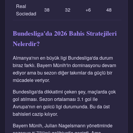
Real
38
32
+6
48
Sociedad
Bundesliga'da 2026 Bahis Stratejileri
Nelerdir?
Almanya'nın en büyük ligi Bundesliga'da durum
biraz farklı. Bayern Münih'in dominasyonu devam
ediyor ama bu sezon diğer takımlar da güçlü bir
mücadele veriyor.
Bundesliga'da dikkatimi çeken şey, maçlarda çok
gol atılması. Sezon ortalaması 3.1 gol ile
Avrupa'nın en golcü ligi durumunda. Bu da üst
bahisleri cazip kılıyor.
Bayern Münih, Julian Nagelsmann yönetiminde
sezonun %73'ünü galibiyetle geçirdi. Ama