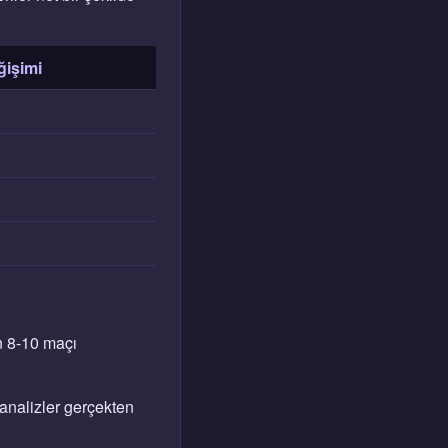
ğişimi
n 8-10 maçı
analizler gerçekten