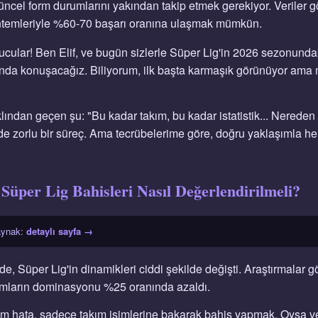
 güncel form durumlarını yakından takip etmek gerekiyor. Veriler g
ntemleriyle %60-70 başarı oranına ulaşmak mümkün.
cular! Ben Elif, ve bugün sizlerle Süper Lig'in 2026 sezonunda
kkında konuşacağız. Biliyorum, ilk başta karmaşık görünüyor ama
ından geçen şu: "Bu kadar takım, bu kadar istatistik... Nerede
de zorlu bir süreç. Ama tecrübelerime göre, doğru yaklaşımla he
Süper Lig Bahisleri Nasıl Değerlendirilmeli?
kaynak:
detaylı sayfa →
e, Süper Lig'in dinamikleri ciddi şekilde değişti. Araştırmalar gö
ımların dominasyonu %25 oranında azaldı.
 hata, sadece takım isimlerine bakarak bahis yapmak. Oysa veri