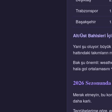
Trabzonspor
1
Başakşehir
1
Alt/Üst Bahisleri İçi
Yani şu oluyor: büyük
hattındaki takımların
Bak şu önemli: weathe
hala gol ortalamasını 
2026 Sezonunda 
Merak etmeyin, bu konu
daha karlı.
Tecrübelerime göre, en