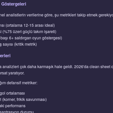
 Göstergeleri
l analistlerin verilerine göre, şu metrikleri takip etmek gerekiyo
sı (ortalama 12-15 arası ideal)
i (%75 üzeri güçlü takım işareti)
 başı 6+ saldırgan oyun göstergesi)
 sayısı (kritik metrik)
erleri
a analizleri çok daha karmaşık hale geldi. 2026'da clean sheet 
ırsat yaratıyor.
ım defansif metriker:
gol ortalaması
i (korner, frikik savunması)
aki performans
santrasyon durumu