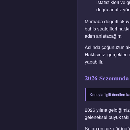
istatistikleri ve
doğru analiz yö
Merhaba değerli okuyu
bahis stratejileri ha
adım anlatacağım.
Aslında çoğunuzun akl
Haklısınız, gerçekten 
yapabilir.
2026 Sezonunda 
Konuyla ilgili önerilen 
2026 yılına geldiğimizd
geleneksel büyük tak
Şu an en çok gördüğüm