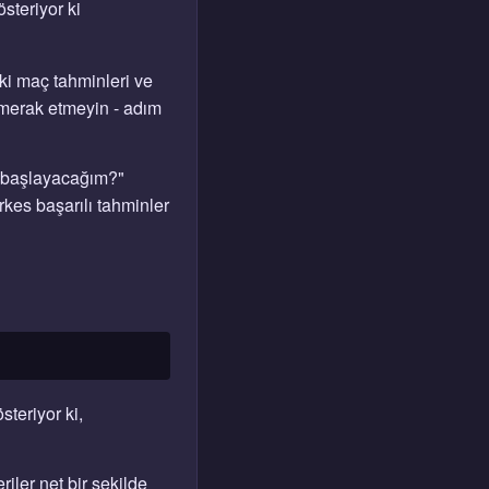
österiyor ki
ki maç tahminleri ve
 merak etmeyin - adım
n başlayacağım?"
rkes başarılı tahminler
steriyor ki,
ler net bir şekilde