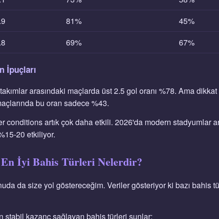
.9
81%
45%
.8
69%
67%
n İpuçları
 takımlar arasındaki maçlarda üst 2.5 gol oranı %78. Ama dikka
 maçlarında bu oran sadece %43.
r conditions artık çok daha etkili. 2026'da modern stadyumlar 
%15-20 etkiliyor.
En İyi Bahis Türleri Nelerdir?
da da size yol göstereceğim. Veriler gösteriyor ki bazı bahis tü
 stabil kazanç sağlayan bahis türleri şunlar: