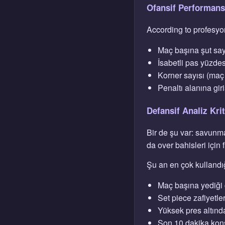
Ofansif Performans
According to profesyone
Maç başına şut sayı
İsabetli pas yüzdes
Korner sayısı (maç
Penaltı alanına giriş
Defansif Analiz Krit
Bir de şu var: savunm
da over bahisleri için f
Şu an en çok kullandığ
Maç başına yediği 
Set piece zafiyetler
Yüksek pres altınd
Son 10 dakika kon